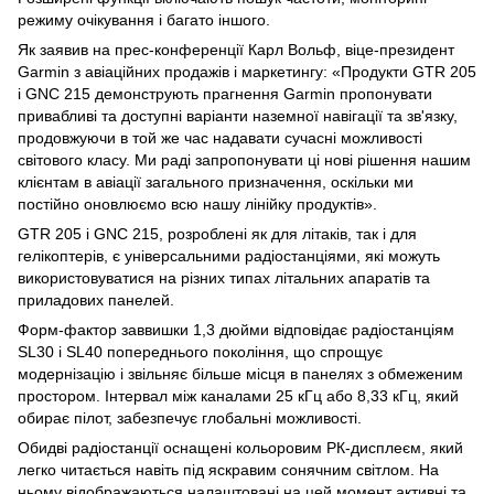
режиму очікування і багато іншого.
Як заявив на прес-конференції Карл Вольф, віце-президент
Garmin з авіаційних продажів і маркетингу: «Продукти GTR 205
і GNC 215 демонструють прагнення Garmin пропонувати
привабливі та доступні варіанти наземної навігації та зв'язку,
продовжуючи в той же час надавати сучасні можливості
світового класу. Ми раді запропонувати ці нові рішення нашим
клієнтам в авіації загального призначення, оскільки ми
постійно оновлюємо всю нашу лінійку продуктів».
GTR 205 і GNC 215, розроблені як для літаків, так і для
гелікоптерів, є універсальними радіостанціями, які можуть
використовуватися на різних типах літальних апаратів та
приладових панелей.
Форм-фактор заввишки 1,3 дюйми відповідає радіостанціям
SL30 і SL40 попереднього покоління, що спрощує
модернізацію і звільняє більше місця в панелях з обмеженим
простором. Інтервал між каналами 25 кГц або 8,33 кГц, який
обирає пілот, забезпечує глобальні можливості.
Обидві радіостанції оснащені кольоровим РК-дисплеєм, який
легко читається навіть під яскравим сонячним світлом. На
ньому відображаються налаштовані на цей момент активні та