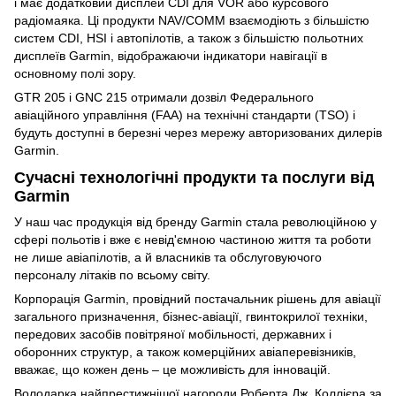
і має додатковий дисплей CDI для VOR або курсового
радіомаяка. Ці продукти NAV/COMM взаємодіють з більшістю
систем CDI, HSI і автопілотів, а також з більшістю польотних
дисплеїв Garmin, відображаючи індикатори навігації в
основному полі зору.
GTR 205 і GNC 215 отримали дозвіл Федерального
авіаційного управління (FAA) на технічні стандарти (TSO) і
будуть доступні в березні через мережу авторизованих дилерів
Garmin.
Сучасні технологічні продукти та послуги від
Garmin
У наш час продукція від бренду Garmin стала революційною у
сфері польотів і вже є невід'ємною частиною життя та роботи
не лише авіапілотів, а й власників та обслуговуючого
персоналу літаків по всьому світу.
Корпорація Garmin, провідний постачальник рішень для авіації
загального призначення, бізнес-авіації, гвинтокрилої техніки,
передових засобів повітряної мобільності, державних і
оборонних структур, а також комерційних авіаперевізників,
вважає, що кожен день – це можливість для інновацій.
Володарка найпрестижнішої нагороди Роберта Дж. Коллієра за