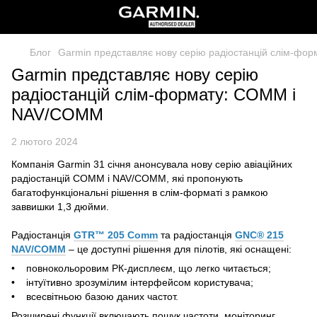
Блог
Garmin представляє нову серію радіостанцій слім-ф
Garmin представляє нову серію
радіостанцій слім-формату: COMM і
NAV/COMM
2 лютого 2024
Компанія Garmin 31 січня анонсувала нову серію авіаційних
радіостанцій COMM і NAV/COMM, які пропонують
багатофункціональні рішення в слім-форматі з рамкою
заввишки 1,3 дюйми.
Радіостанція
GTR™ 205 Comm
та радіостанція
GNC® 215
NAV/COMM
– це доступні рішення для пілотів, які оснащені:
• повнокольоровим РК-дисплеєм, що легко читається;
• інтуїтивно зрозумілим інтерфейсом користувача;
• всесвітньою базою даних частот.
Розширені функції включають пошук частоти, моніторинг