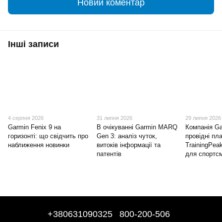
Новий коментар
Інші записи
4 серпня 2026
31 липня 2026
29 липня 2026
Garmin Fenix 9 на
В очікуванні Garmin MARQ
Компанія G
горизонті: що свідчить про
Gen 3: аналіз чуток,
провідні п
наближення новинки
витоків інформації та
TrainingPeak
патентів
для спортсм
+380631090325
800-200-506