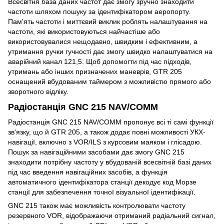
Всесвітня база даних частот дає змогу зручно знаходити
частоти шляхом пошуку за ідентифікатором аеропорту.
Пам'ять частоти і миттєвий виклик роблять налаштування на
частоти, які використовуються найчастіше або
використовувалися нещодавно, швидким і ефективним, а
утримання ручки гучності дає змогу швидко налаштуватися на
аварійний канал 121,5. Щоб допомогти під час підходів,
утримань або інших призначених маневрів, GTR 205
оснащений вбудованим таймером з можливістю прямого або
зворотного відліку.
Радіостанція GNC 215 NAV/COMM
Радіостанція GNC 215 NAV/COMM пропонує всі ті самі функції
зв'язку, що й GTR 205, а також додає повні можливості УКХ-
навігації, включно з VOR/ILS з курсовим маяком і глісадою.
Пошук за навігаційними засобами дає змогу GNC 215
знаходити потрібну частоту у вбудованій всесвітній базі даних
під час введення навігаційних засобів, а функція
автоматичного ідентифікатора станції декодує код Морзе
станції для забезпечення точної візуальної ідентифікації.
GNC 215 також має можливість контролювати частоту
резервного VOR, відображаючи отриманий радіальний сигнал,