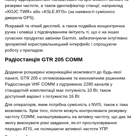
резервні частоти, а також ідентифікатор станції, наприклад
«KOJC TWR» або «KSLE ATIS» (за наявності сумісного
джерела GPS).
Яскравий та чіткий дисплей, а також подвійна концентрична
ручка і клавіші з підсвічуванням імітують ті, що є на інших
сучасних продуктах авіоніки Garmin, забезпечуючи інтуїтивно
зрозумілий користувальницький інтерфейс і спрощуючи
роботу з приладом.
Радіостанція GTR 205 COMM
Додаючи розширені комунікаційні можливості до будь-якої
панелі, GTR 205 є оптимізованим та економічним рішенням.
Радіостанція VHF COMM з підтримкою 2280 каналів у
стандартній комплектації має потужність 10 Вт, також
доступний варіант з потужністю 16 Вт.
Для операторів, яким потрібна сумісність з NVIS, також є така
можливість. Крім того, пілоти можуть контролювати резервну
частоту COMM, налаштувавшись на активну частоту, що дає їм
змогу виконувати різні завдання, як-от прослуховування
передач ATIS, не полишаючи активної частоти УПР.