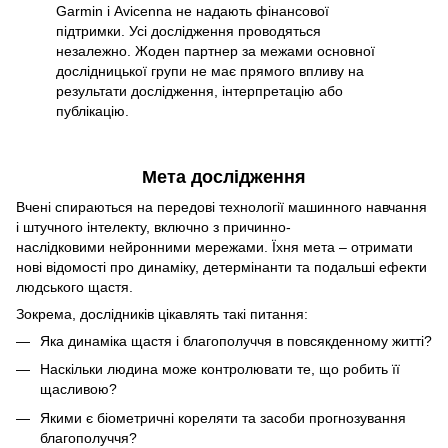
Garmin і Avicenna не надають фінансової
підтримки. Усі дослідження проводяться
незалежно. Жоден партнер за межами основної
дослідницької групи не має прямого впливу на
результати дослідження, інтерпретацію або
публікацію.
Мета дослідження
Вчені спираються на передові технології машинного навчання
і штучного інтелекту, включно з причинно-
наслідковими нейронними мережами. Їхня мета – отримати
нові відомості про динаміку, детермінанти та подальші ефекти
людського щастя.
Зокрема, дослідників цікавлять такі питання:
Яка динаміка щастя і благополуччя в повсякденному житті?
Наскільки людина може контролювати те, що робить її
щасливою?
Якими є біометричні кореляти та засоби прогнозування
благополуччя?