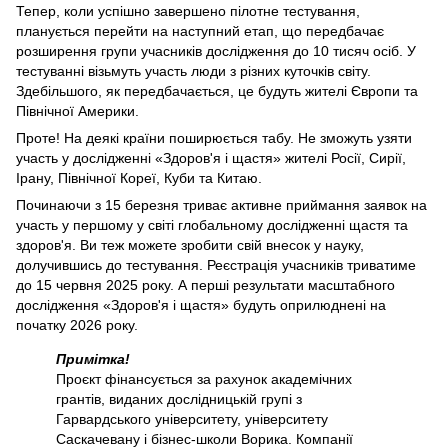
Тепер, коли успішно завершено пілотне тестування,
планується перейти на наступний етап, що передбачає
розширення групи учасників дослідження до 10 тисяч осіб. У
тестуванні візьмуть участь люди з різних куточків світу.
Здебільшого, як передбачається, це будуть жителі Європи та
Північної Америки.
Проте! На деякі країни поширюється табу. Не зможуть узяти
участь у дослідженні «Здоров'я і щастя» жителі Росії, Сирії,
Ірану, Північної Кореї, Куби та Китаю.
Починаючи з 15 березня триває активне приймання заявок на
участь у першому у світі глобальному дослідженні щастя та
здоров'я. Ви теж можете зробити свій внесок у науку,
долучившись до тестування. Реєстрація учасників триватиме
до 15 червня 2025 року. А перші результати масштабного
дослідження «Здоров'я і щастя» будуть оприлюднені на
початку 2026 року.
Примітка!
Проєкт фінансується за рахунок академічних
грантів, виданих дослідницькій групі з
Гарвардського університету, університету
Саскачевану і бізнес-школи Ворика. Компанії