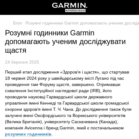
Блог
Розумні годинники Garmin допомагають ученим дослід
Розумні годинники Garmin
допомагають ученим досліджувати
щастя
24 березня 2025
Перший етап дослідження «Здоров'я і щастя», що стартував
18 червня 2024 року у швейцарському місті Лугано під час
проведення там Форуму щастя, завершено. Отримавши
схвалення Інституційної наглядової ради (IRB), його
проводили науковці Гарвардської школи державного
управління імені Кеннеді та Гарвардської школи громадської
охорони здоров'я імені Т. Ч. Чана. До дослідження також були
залучені вчені Оксфордського та Ворикського університетів
(Велика Британія), університету Саскачевана (Канада),
компанія Avicenna і бренд Garmin, який є постачальником
розумних годинників
.