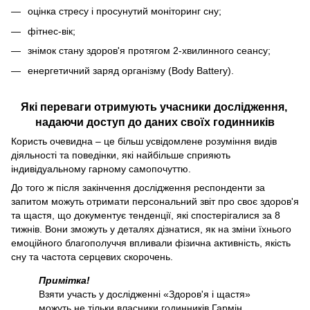
оцінка стресу і просунутий моніторинг сну;
фітнес-вік;
знімок стану здоров'я протягом 2-хвилинного сеансу;
енергетичний заряд організму (Body Battery).
Які переваги отримують учасники дослідження,
надаючи доступ до даних своїх годинників
Користь очевидна – це більш усвідомлене розуміння видів
діяльності та поведінки, які найбільше сприяють
індивідуальному гарному самопочуттю.
До того ж після закінчення дослідження респонденти за
запитом можуть отримати персональний звіт про своє здоров'я
та щастя, що документує тенденції, які спостерігалися за 8
тижнів. Вони зможуть у деталях дізнатися, як на зміни їхнього
емоційного благополуччя впливали фізична активність, якість
сну та частота серцевих скорочень.
Примітка!
Взяти участь у дослідженні «Здоров'я і щастя»
можуть не тільки власники годинників Гармін.