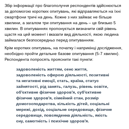
Збір інформації про благополуччя респондентів здійснюється
за допомогою коротких опитувань, які відправляються на їхні
смартфони тричі на день. Кожне з них займає не більше
хвилини, а загалом три опитування на день – це близько 5
хвилин. В опитуваннях пропонується визначити свій рівень
щастя на цей момент і вказати вид діяльності, якою людина
займалася безпосередньо перед опитуванням.
Крім коротких опитувань, на початку і наприкінці дослідження,
необхідно пройти детальне базове опитування (5-7 хвилин).
Респондента попросять прояснити такі пункти:
задоволеність життям, сенс життя,
задоволеність сферою діяльності, позитивні
та негативні емоції, стать, країна, статус
зайнятості, рід занять, галузь, рівень освіти,
об'єктивне фізичне здоров'я, суб'єктивне
фізичне здоров'я, сімейний стан, розмір
домогосподарства, кількість дітей, соціальні
мережі, дохід, соціальне середовище, фізичне
середовище, повсякденна діяльність, якість
сну, самотність і психічне здоров'я.