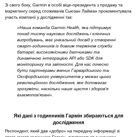
Зі свого боку, Garmin в особі віце-президента з продажу та
маркетингу серед споживачів Сьюзан Лайман прокоментувала
участь компанії у дослідженні так:
«Наша команда Garmin Health, яка підтримує
понад тисячу наукових досліджень і клінічних
випробувань, має унікальний досвід у створенні
смарт-годинників із довгим терміном служби
батареї, високоякісними датчиками та
динамічною інтеграцією API або SDK для
моніторингу та звітності. Для нас почесно
бути партнерами вчених Гарвардського та
Оксфордського університетів у межах цього
революційного дослідження, яке допомагає
зрозуміти, наскільки наше щастя і здоров'я
взаємопов'язані».
Які дані з годинників Гармін збираються для
дослідження
Респондент, який дав «добро» на передачу інформації зі
свого смарт-годинника Гармін, ділитиметься з ученими,