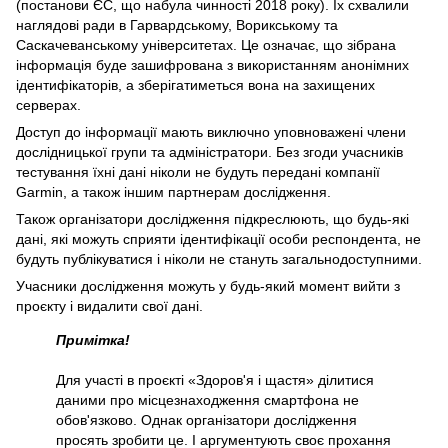
(постанови ЄС, що набула чинності 2018 року). Їх схвалили
наглядові ради в Гарвардському, Ворикському та
Саскачеванському університетах. Це означає, що зібрана
інформація буде зашифрована з використанням анонімних
ідентифікаторів, а зберігатиметься вона на захищених
серверах.
Доступ до інформації мають виключно уповноважені члени
дослідницької групи та адміністратори. Без згоди учасників
тестування їхні дані ніколи не будуть передані компанії
Garmin, а також іншим партнерам дослідження.
Також організатори дослідження підкреслюють, що будь-які
дані, які можуть сприяти ідентифікації особи респондента, не
будуть публікуватися і ніколи не стануть загальнодоступними.
Учасники дослідження можуть у будь-який момент вийти з
проєкту і видалити свої дані.
Примітка!
Для участі в проєкті «Здоров'я і щастя» ділитися
даними про місцезнаходження смартфона не
обов'язково. Однак організатори дослідження
просять зробити це. І аргументують своє прохання