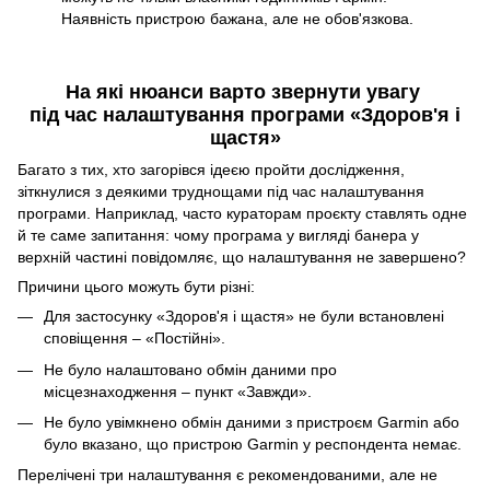
Наявність пристрою бажана, але не обов'язкова.
На які нюанси варто звернути увагу
під час налаштування програми «Здоров'я і
щастя»
Багато з тих, хто загорівся ідеєю пройти дослідження,
зіткнулися з деякими труднощами під час налаштування
програми. Наприклад, часто кураторам проєкту ставлять одне
й те саме запитання: чому програма у вигляді банера у
верхній частині повідомляє, що налаштування не завершено?
Причини цього можуть бути різні:
Для застосунку «Здоров'я і щастя» не були встановлені
сповіщення – «Постійні».
Не було налаштовано обмін даними про
місцезнаходження – пункт «Завжди».
Не було увімкнено обмін даними з пристроєм Garmin або
було вказано, що пристрою Garmin у респондента немає.
Перелічені три налаштування є рекомендованими, але не