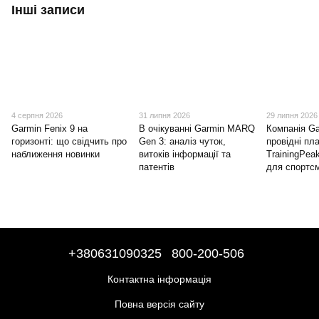
Інші записи
4 серпня 2026
31 липня 2026
29 липня 2026
Garmin Fenix 9 на
В очікуванні Garmin MARQ
Компанія G
горизонті: що свідчить про
Gen 3: аналіз чуток,
провідні п
наближення новинки
витоків інформації та
TrainingPeak
патентів
для спортсм
+380631090325
800-200-506
Контактна інформація
Повна версія сайту