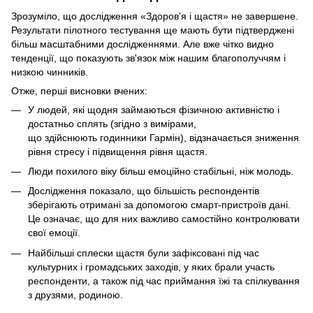
Зрозуміло, що дослідження «Здоров'я і щастя» не завершене.
Результати пілотного тестування ще мають бути підтверджені
більш масштабними дослідженнями. Але вже чітко видно
тенденції, що показують зв'язок між нашим благополуччям і
низкою чинників.
Отже, перші висновки вчених:
У людей, які щодня займаються фізичною активністю і
достатньо сплять (згідно з вимірами,
що здійснюють годинники Гармін), відзначається зниження
рівня стресу і підвищення рівня щастя.
Люди похилого віку більш емоційно стабільні, ніж молодь.
Дослідження показало, що більшість респондентів
зберігають отримані за допомогою смарт-пристроїв дані.
Це означає, що для них важливо самостійно контролювати
свої емоції.
Найбільші сплески щастя були зафіксовані під час
культурних і громадських заходів, у яких брали участь
респонденти, а також під час приймання їжі та спілкування
з друзями, родиною.