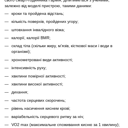
залежно від моделі пристрою, такими даними:
кроки та пройдена відстань;
кількість поверхів, пройдених угору;
штовхання інвалідного візка;
калорії, калорії BMR;
склад тіла (скільки жиру, м'язів, кісткової маси і води в
організмі);
хронометровані види активності;
інтенсивність руху;
хвилини помірної активності;
хвилини високої активності;
дихання;
частота серцевих скорочень;
рівень насичення киснем крові;
варіабельність серцевого ритму за ніч;
VO2 max (максимальне споживання кисню за 1 хвилину);