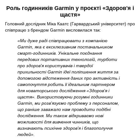
Роль годинників Garmin у проєкті «Здоров'я і
щастя»
Головний дослідник Міка Каатс (Гарвардський університет) про
співпрацю з брендом Garmin висловилася так:
«Ми дуже раді співпрацювати з компанією
Garmin, яка є ексклюзивним постачальником
смарт-годинників. Унікальне поєднання
передових портативних технологій, турботи
про здоров'я користувачів і твердої
прихильності Garmin ідеї поліпшення життя за
допомогою відстеження даних про активність і
самопочуття робить її ідеальним партнером
для новаторського дослідження «Здоров'я і
щастя». Використовуючи розумні годинники
Garmin, ми розв'язуємо проблему з персоналом,
що раніше заважало нам проводити подібні
дослідження. Ми також відкриваємо нові
можливості для вивчення чинників, що
визначають психічне здоров'я і благополуччя
людей».