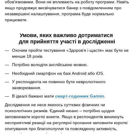
обов'язковими. Вони не впливають на роботу програми. Навіть
якщо продовжує висвічуватися банер з повідомленням про
незавершені налаштування, програма буде нормально
працювати.
Умови, яких важливо дотриматися
для прийняття участі в дослідженні
Охочим пройти тестування «Здоров'я і щастя» має бути не
менше 18 років.
Потрібно володіти англійською мовою.
Необхідний смартфон на базі Android або iOS.
У респондента не повинно бути неврологічного
захворювання.
В ідеалі бажано мати
смарт-годинник Garmin
.
Дослідження не несе якихось суттєвих фізичних чи
психологічних ризиків. Єдиний нюанс – потрібно щодня
заповнювати короткі анкети. Якщо в респондентів виникнуть
несприятливі реакції на регулярні прохання заповнити короткі
опитування про благополуччя та повсякденну активність,