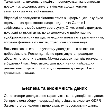
Також раз на тиждень, у неділю, пропонується заповнювати
довшу, ніж щоденна, анкету з кількома додатковими
запитаннями – на 2-3 хвилини.
Відповіді респондентів зіставляються з інформацією, яку було
отримано за допомогою смарт-годинника Garmin і
зафіксовано в мобільному застосунку. Отже, вчені отримують
докладні та якісні звіти, де за допомогою цифр наочно
відображається, як на щастя людини впливають різні чинники,
зокрема фізична активність, стрес, сон і соціалізація.
Важливо зазначити, що участь у дослідженні є виключно
добровільною. Респондентів не примушують проходити
абсолютно всі опитування. Можна відмовитися від тестування
в будь-який час. Але, звісно, для досягнення найкращих
результатів потрібно пройти дослідження до кінця. Воно
триватиме 8 тижнів.
Безпека та анонімність даних
Організатори дослідження гарантують конфіденційність даних.
Усі протоколи збору інформації відповідають вимогам GDPR –
Загального регламенту щодо захисту персональних даних