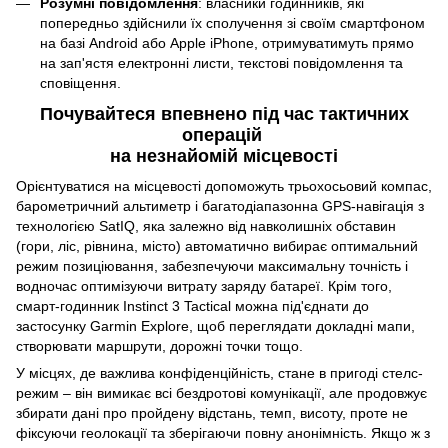
Розумні повідомлення
: власники годинників, які
попередньо здійснили їх сполучення зі своїм смартфоном
на базі Android або Apple iPhone, отримуватимуть прямо
на зап'ястя електронні листи, текстові повідомлення та
сповіщення.
Почувайтеся впевнено під час тактичних
операцій
на незнайомій місцевості
Орієнтуватися на місцевості допоможуть трьохосьовий компас,
барометричний альтиметр і багатодіапазонна GPS-навігація з
технологією SatIQ, яка залежно від навколишніх обставин
(гори, ліс, рівнина, місто) автоматично вибирає оптимальний
режим позиціювання, забезпечуючи максимальну точність і
водночас оптимізуючи витрату заряду батареї. Крім того,
смарт-годинник Instinct 3 Tactical можна під'єднати до
застосунку Garmin Explore, щоб переглядати докладні мапи,
створювати маршрути, дорожні точки тощо.
У місцях, де важлива конфіденційність, стане в пригоді стелс-
режим – він вимикає всі бездротові комунікації, але продовжує
збирати дані про пройдену відстань, темп, висоту, проте не
фіксуючи геолокації та зберігаючи повну анонімність. Якщо ж з