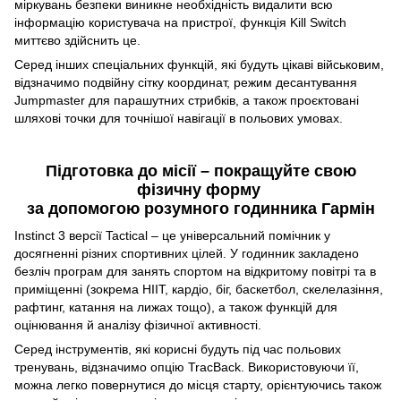
міркувань безпеки виникне необхідність видалити всю
інформацію користувача на пристрої, функція Kill Switch
миттєво здійснить це.
Серед інших спеціальних функцій, які будуть цікаві військовим,
відзначимо подвійну сітку координат, режим десантування
Jumpmaster для парашутних стрибків, а також проєктовані
шляхові точки для точнішої навігації в польових умовах.
Підготовка до місії – покращуйте свою
фізичну форму
за допомогою розумного годинника Гармін
Instinct 3 версії Tactical – це універсальний помічник у
досягненні різних спортивних цілей. У годинник закладено
безліч програм для занять спортом на відкритому повітрі та в
приміщенні (зокрема HIIT, кардіо, біг, баскетбол, скелелазіння,
рафтинг, катання на лижах тощо), а також функцій для
оцінювання й аналізу фізичної активності.
Серед інструментів, які корисні будуть під час польових
тренувань, відзначимо опцію TracBack. Використовуючи її,
можна легко повернутися до місця старту, орієнтуючись також