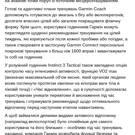
на знайомі точки поруч із поточним місцерозташуванням.
Готові та адаптивні плани тренувань Garmin Coach
допоможуть готуватися до змагань з бігу або велоперегонів,
досягати власних цілей або загалом покращувати фізичну
форму. Крім цього, користувачі годинників Гармін можуть
переглядати щоденні рекомендовані тренування на цілий
тиждень, які коригуються після кожної пробіжки або поїздки, а
також створювати в застосунку Garmin Connect персональні
покрокові тренування з більш ніж 1600 вправ і завантажувати
їх собі на годинник.
У розумний годинник Instinct 3 Tactical також закладено опцію
контролю часу інтенсивної активності, функцію VO2 max
(визначає максимальний об'єм кисню, який організм людини
може поглинути протягом хвилини на кілограм ваги тіла в
піковій точці) і «Час відновлення», що в сукупності допомагає
користувачам уникати перевтоми й виснаження під час
тренувань і отримувати рекомендації щодо оптимального
відпочинку перед наступним етапом навантажень.
А щоб займатися деякими видами активного відпочинку
(наприклад велоспортом) було спокійніше для самого
користувача та його близьких – особливо під час тренувань
наодинці, компанія Гармін розробила функції безпеки та