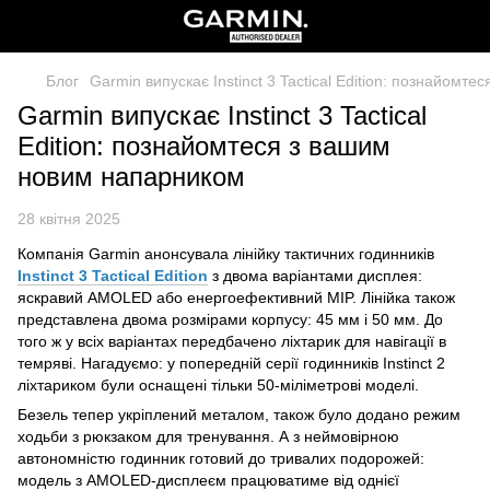
Блог
Garmin випускає Instinct 3 Tactical Edition: познайом
Garmin випускає Instinct 3 Tactical
Edition: познайомтеся з вашим
новим напарником
28 квітня 2025
Компанія Garmin анонсувала лінійку тактичних годинників
Instinct 3 Tactical Edition
з двома варіантами дисплея:
яскравий AMOLED або енергоефективний MIP. Лінійка також
представлена двома розмірами корпусу: 45 мм і 50 мм. До
того ж у всіх варіантах передбачено ліхтарик для навігації в
темряві. Нагадуємо: у попередній серії годинників Instinct 2
ліхтариком були оснащені тільки 50-міліметрові моделі.
Безель тепер укріплений металом, також було додано режим
ходьби з рюкзаком для тренування. А з неймовірною
автономністю годинник готовий до тривалих подорожей:
модель з AMOLED-дисплеєм працюватиме від однієї