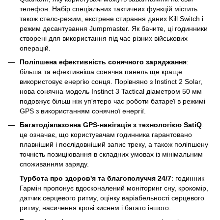
телефон. Набір спеціальних тактичних функцій містить
також стелс-режим, екстрене стирання даних Kill Switch і
режим десантування Jumpmaster. Як бачите, ці годинники
створені для використання під час різних військових
операцій.
Поліпшена ефективність сонячного заряджання
:
більша та ефективніша сонячна панель ще краще
використовує енергію сонця. Порівняно з Instinct 2 Solar,
нова сонячна модель Instinct 3 Tactical діаметром 50 мм
подовжує більш ніж уп'ятеро час роботи батареї в режимі
GPS з використанням сонячної енергії.
Багатодіапазонна GPS-навігація з технологією SatiQ
:
це означає, що користувачам годинника гарантовано
плавніший і послідовніший запис треку, а також поліпшену
точність позиціювання в складних умовах із мінімальним
споживанням заряду.
Турбота про здоров'я та благополуччя 24/7
: годинник
Гармін пропонує вдосконалений моніторинг сну, крокомір,
датчик серцевого ритму, оцінку варіабельності серцевого
ритму, насичення крові киснем і багато іншого.