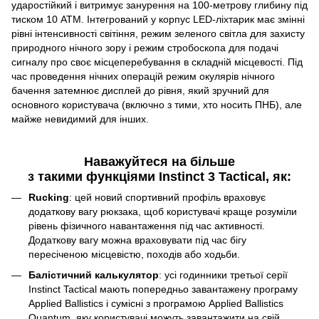
ударостійкий і витримує занурення на 100-метрову глибину під
тиском 10 АТМ. Інтегрований у корпус LED-ліхтарик має змінні
рівні інтенсивності світіння, режим зеленого світла для захисту
природного нічного зору і режим стробоскопа для подачі
сигналу про своє місцеперебування в складній місцевості. Під
час проведення нічних операцій режим окулярів нічного
бачення затемнює дисплей до рівня, який зручний для
основного користувача (включно з тими, хто носить ПНБ), але
майже невидимий для інших.
Наважуйтеся на більше
з такими функціями Instinct 3 Tactical, як:
Rucking
: цей новий спортивний профіль враховує
додаткову вагу рюкзака, щоб користувачі краще розуміли
рівень фізичного навантаження під час активності.
Додаткову вагу можна враховувати під час бігу
пересіченою місцевістю, походів або ходьби.
Балістичний калькулятор
: усі годинники третьої серії
Instinct Tactical мають попередньо завантажену програму
Applied Ballistics і сумісні з програмою Applied Ballistics
Quantum, яку користувачі можуть завантажити на свій