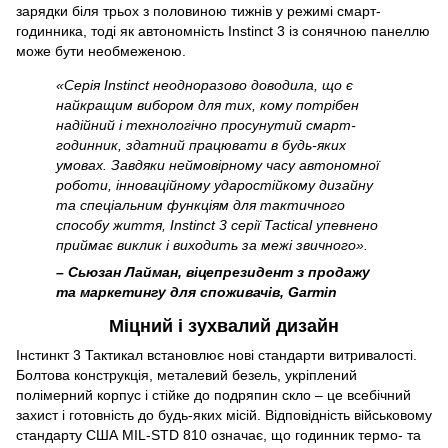
зарядки біля трьох з половиною тижнів у режимі смарт-
годинника, тоді як автономність Instinct 3 із сонячною панеллю
може бути необмеженою.
«Серія Instinct неодноразово доводила, що є
найкращим вибором для тих, кому потрібен
надійний і технологічно просунутий смарт-
годинник, здатний працювати в будь-яких
умовах. Завдяки неймовірному часу автономної
роботи, інноваційному ударостійкому дизайну
та спеціальним функціям для тактичного
способу життя, Instinct 3 серії Tactical упевнено
приймає виклик і виходить за межі звичного».
– Сьюзан Лайман, віцепрезидент з продажу
та маркетингу для споживачів, Garmin
Міцний і зухвалий дизайн
Інстинкт 3 Тактикал встановлює нові стандарти витривалості.
Болтова конструкція, металевий безель, укріплений
полімерний корпус і стійке до подряпин скло – це всебічний
захист і готовність до будь-яких місій. Відповідність військовому
стандарту США MIL-STD 810 означає, що годинник термо- та