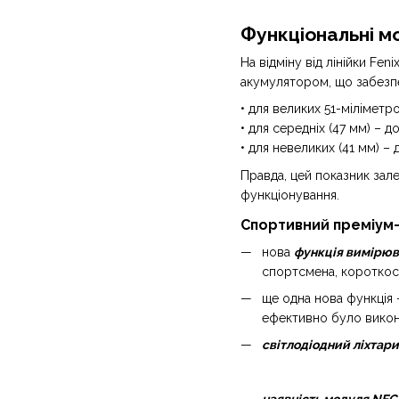
Функціональні м
На відміну від лінійки Fe
акумулятором, що забезп
• для великих 51-міліметр
• для середніх (47 мм) – до
• для невеликих (41 мм) – д
Правда, цей показник зале
функціонування.
Спортивний преміум-г
нова
функція вимірюв
спортсмена, короткос
ще одна нова функція
ефективно було викон
світлодіодний ліхтар