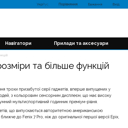
Порівняння
Укр
Рус
Бажання
Вхід
Навігатори
Прилади та аксесуари
нкцій
 розміри та більше функцій
ня трохи призабутої серії гаджетів, вперше випущених у
 людей, з кольоровим сенсорним дисплеєм, що має високу
розумний мультиспортивний годинник преміум-рівня.
джетів, що випускаються авторитетною американською
ижче до Fenix 7 Pro, ніж до оригінальної першої версії Epix,