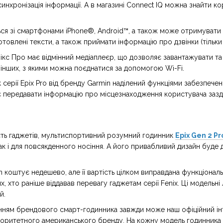
инхронізація інформації. А в магазині Connect IQ можна знайти ко
ся зі смартфонами iPhone®, Android™, а також може отримувати п
товлені тексти, а також приймати інформацію про дзвінки (тільки 
кс Про має відмінний медіаплеєр, що дозволяє завантажувати та зб
та інших, з якими можна поєднатися за допомогою Wi-Fi.
 серії Epix Pro від бренду Garmin наділений функціями забезпече
 передавати інформацію про місцезнаходження користувача зазда
сть гаджетів, мультиспортивний розумний годинник
Epix Gen 2 P
ак і для повсякденного носіння. А його привабливий дизайн буде д
n коштує недешево, але її вартість цілком виправдана функціонал
, хто раніше віддавав перевагу гаджетам серії Fenix. Ці модельні 
й.
нням брендового смарт-годинника завжди може наш офіційний інт
торитетного американського бренду. На кожну модель годинника д