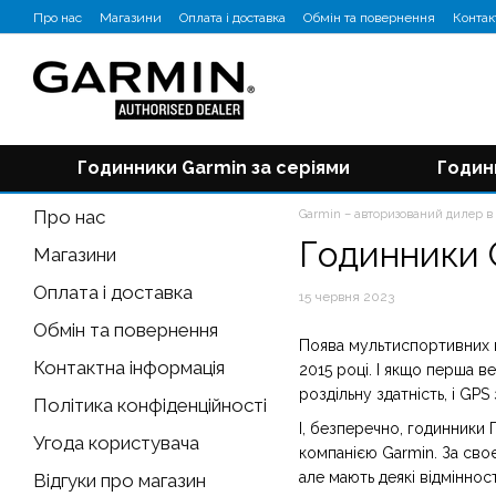
Перейти до основного контенту
Про нас
Магазини
Оплата і доставка
Обмін та повернення
Контак
Відгуки про магазин
Блог
Годинники Garmin за серіями
Годин
Про нас
Garmin – авторизований дилер в 
Годинники G
Магазини
Оплата і доставка
15 червня 2023
Обмін та повернення
Поява мультиспортивних г
Контактна інформація
2015 році. І якщо перша 
роздільну здатність, і GP
Політика конфіденційності
І, безперечно, годинники
Угода користувача
компанією Garmin. За своє
але мають деякі відмінност
Відгуки про магазин