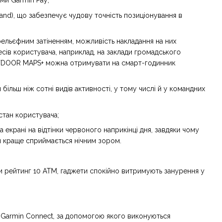
ми Garmin Pay;
Band), що забезпечує чудову точність позиціонування в
рельєфним затіненням, можливість накладання на них
есів користувача, наприклад, на заклади громадського
OUTDOOR MAPS+ можна отримувати на смарт-годинник
більш ніж сотні видів активності, у тому числі й у командних
стан користувача;
а екрані на відтінки червоного наприкінці дня, завдяки чому
я краще сприймається нічним зором.
аючи рейтинг 10 АТМ, гаджети спокійно витримують занурення у
 Garmin Connect, за допомогою якого виконуються