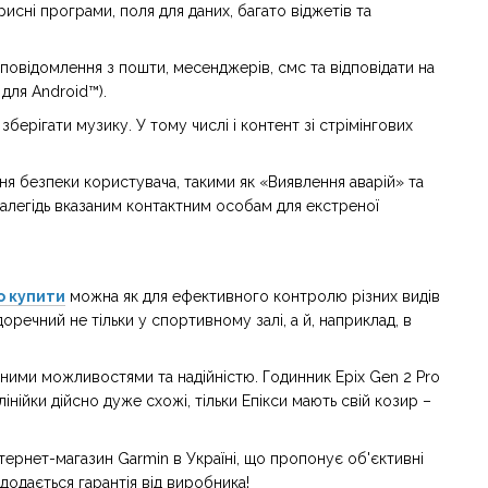
рисні програми, поля для даних, багато віджетів та
овідомлення з пошти, месенджерів, смс та відповідати на
для Android™).
ерігати музику. У тому числі і контент зі стрімінгових
ння безпеки користувача, такими як «Виявлення аварій» та
легідь вказаним контактним особам для екстреної
ro купити
можна як для ефективного контролю різних видів
оречний не тільки у спортивному залі, а й, наприклад, в
ьними можливостями та надійністю. Годинник Epix Gen 2 Pro
лінійки дійсно дуже схожі, тільки Епікси мають свій козир –
ернет-магазин Garmin в Україні, що пропонує об'єктивні
одається гарантія від виробника!