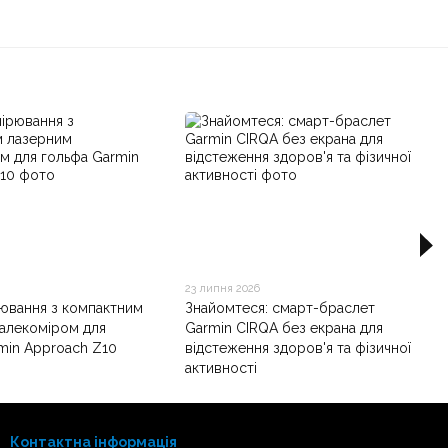
23 липня 2026
рювання з компактним
Знайомтеся: смарт-браслет
алекоміром для
Garmin CIRQA без екрана для
min Approach Z10
відстеження здоров'я та фізичної
активності
Контактна інформація