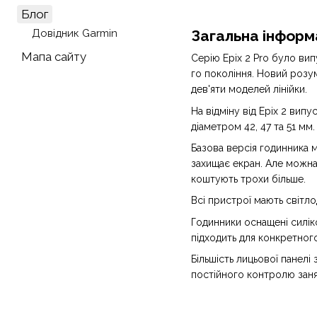
Блог
Довідник Garmin
Загальна інформа
Мапа сайту
Серію Epix 2 Pro було вип
го покоління. Новий роз
дев'яти моделей лінійки.
На відміну від Epix 2 вип
діаметром 42, 47 та 51 мм.
Базова версія годинника м
захищає екран. Але можна 
коштують трохи більше.
Всі пристрої мають світло
Годинники оснащені силік
підходить для конкретног
Більшість лицьової панел
постійного контролю занят