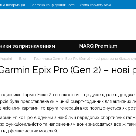
тна інформація
Політика конфіденційності
Угода користувача
ники за призначенням
MARQ Premium
Україні
Блог
Годинники Garmin Epix Pro (Gen 2) – нові розміри та більше фу
armin Epix Pro (Gen 2) – нові
одинників Гармін Епікс 2-го покоління – це дуже вдале відроджен
версія була представлена як міцний смарт-годинник для активних
S з якісними картами, то друга генерація вже позиціонується як 
 Гармін Епікс Про є одними з найбільш передових спортивних га
ю функціональністю та наповненням вони знаходяться все ж таки бл
і від феніксівських моделей.