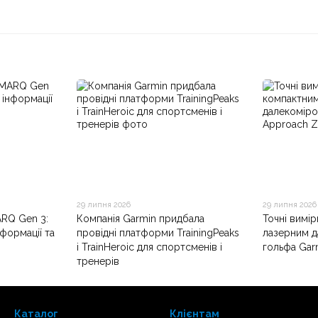
29 липня 2026
29 липня 2026
ARQ Gen 3:
Компанія Garmin придбала
Точні вимі
нформації та
провідні платформи TrainingPeaks
лазерним д
і TrainHeroic для спортсменів і
гольфа Gar
тренерів
Каталог
Клієнтам