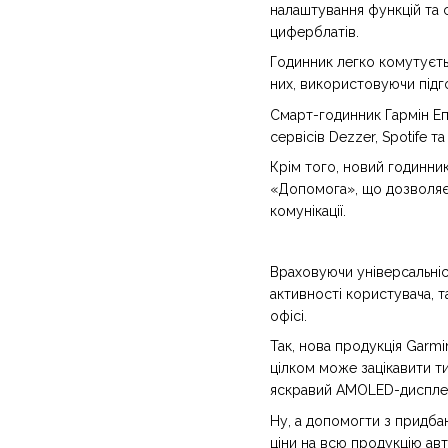
налаштування функцій та с
циферблатів.
Годинник легко комутуєть
них, використовуючи підго
Смарт-годинник Гармін Епі
сервісів Dezzer, Spotife 
Крім того, новий годинник
«Допомога», що дозволяє
комунікації.
Враховуючи універсальні
активності користувача, т
офісі.
Так, нова продукція Garmi
цілком може зацікавити тих
яскравий AMOLED-диспле
Ну, а допомогти з придба
ціни на всю продукцію ав