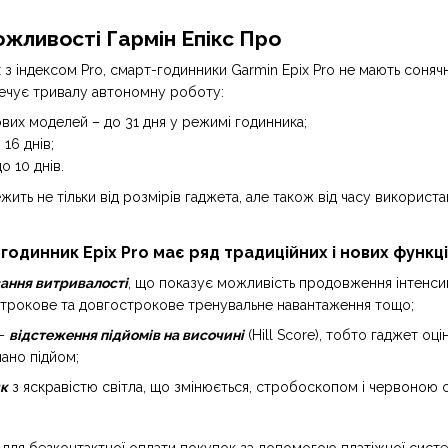
ожливості Гармін Епікс Про
nix з індексом Pro, смарт-годинники Garmin Epix Pro не мають соня
ечує тривалу автономну роботу:
ових моделей – до 31 дня у режимі годинника;
 16 днів;
о 10 днів.
жить не тільки від розмірів гаджета, але також від часу використ
одинник Epix Pro має ряд традиційних і нових функцій
ання витривалості
, що показує можливість продовження інтенсив
трокове та довгострокове тренувальне навантаження тощо;
 –
відстеження підйомів на височині
(Hill Score), тобто гаджет оц
ано підйом;
ик
з яскравістю світла, що змінюється, стробоскопом і червоною