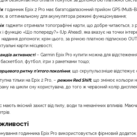
для безконтактної оплати покупок за допомогою платіжної систе
ія
: годинник Epix 2 Pro має багатодіапазонний прийом GPS (Multi-
ях, в оптимальному для акумулятора режимі функціонування;
ія
: гаджети отримали топографічні карти, що добре читаються, з 
 і функцію «Що попереду?» (Up Ahead), яка вказує на точки інтер
и надання допомоги; крім цього, за річною платною підпискою 
туальні карти місцевості;
видів активності
– Garmin Epix Pro купити можна для відстеження 
 баскетбол, футбол, ігри з ракетками тощо;
рцевого ритму п'ятого покоління
, що скрупульозніше відстежує 
упна тільки на Epix 2 Pro, –
режим Red Shift
, що змінює кольори н
ану на цикли сну користувача, до того ж червоний колір диспле
ікс мають якісний захист від пилу, води та механічних впливів. М
трів.
ожливості
нування годинника Epix Pro використовується фірмовий додаток