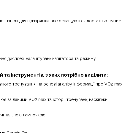
чної панелі для підзарядки, але оснащуються достатньо ємним
ання дисплея, налаштувань навігатора та режиму
 та інструментів, з яких потрібно виділити:
ного тренування, на основі аналізу інформації про VO2 max
інює за даними VO2 max та історії тренувань, наскільки
 сигнальною лампочкою;