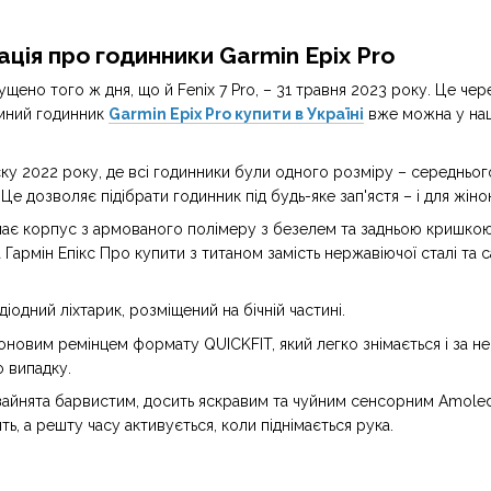
ція про годинники Garmin Epix Pro
ущено того ж дня, що й Fenix 7 Pro, – 31 травня 2023 року. Це че
умний годинник
Garmin Epix Pro купити в Україні
вже можна у наш
уску 2022 року, де всі годинники були одного розміру – середньог
 Це дозволяє підібрати годинник під будь-яке зап'ястя – і для жінок,
ає корпус з армованого полімеру з безелем та задньою кришкою з 
Гармін Епікс Про купити з титаном замість нержавіючої сталі та
діодний ліхтарик, розміщений на бічній частині.
оновим ремінцем формату QUICKFIT, який легко знімається і за не
о випадку.
і зайнята барвистим, досить яскравим та чуйним сенсорним Amole
ь, а решту часу активується, коли піднімається рука.