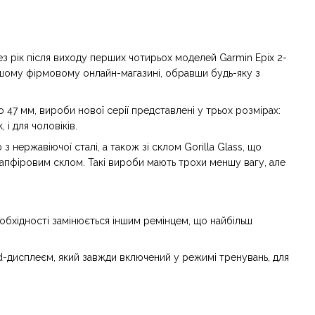
рез рік після виходу перших чотирьох моделей Garmin Epix 2-
ому фірмовому онлайн-магазині, обравши будь-яку з
о 47 мм, вироби нової серії представлені у трьох розмірах:
 і для чоловіків.
нержавіючої сталі, а також зі склом Gorilla Glass, що
 сапфіровим склом. Такі вироби мають трохи меншу вагу, але
обхідності замінюється іншим ремінцем, що найбільш
d-дисплеєм, який завжди включений у режимі тренувань, для