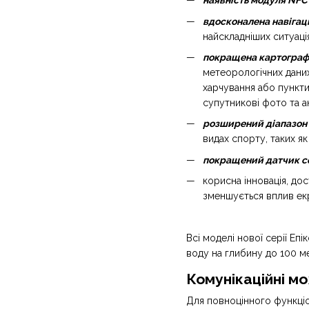
наявність модуля NFC
вдосконалена навігац
найскладніших ситуаці
покращена картограф
метеорологічних даних
харчування або пункт
супутникові фото та ак
розширений діапазон 
видах спорту, таких як
покращений датчик се
корисна інновація, дост
зменшується вплив екр
Всі моделі нової серії Еп
воду на глибину до 100 ме
Комунікаційні м
Для повноцінного функціо