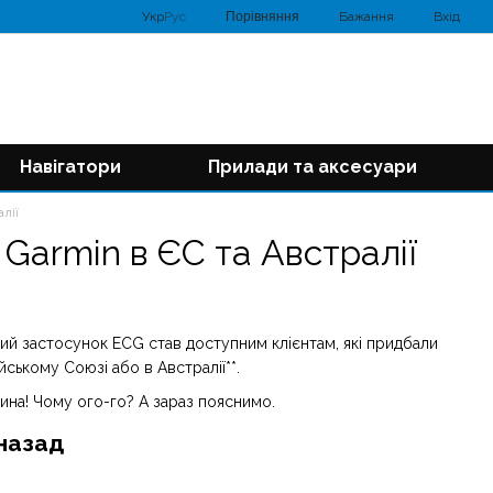
Порівняння
Укр
Рус
Бажання
Вхід
Навігатори
Прилади та аксесуари
алії
Garmin в ЄС та Австралії
ий застосунок ECG став доступним клієнтам, які придбали
ейському Союзі або в Австралії**.
вина! Чому ого-го? А зараз пояснимо.
 назад