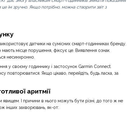
 ЕКГ дає змогу власникам смарт-годинників знімати показання
и це їм зручно. Якщо потрібно, можна створити звіт з
унку
 використовує датчики на сумісних смарт-годинниках бренду.
о мають місце порушення, фіксує це. Виявлення ознак
ься несинхронно.
ня у своєму годиннику і застосунок Garmin Connect.
у повторюватися. Якщо цікаво, перейдіть, будь ласка, за
отливої аритмії
вищем. І причини в нього можуть бути різні, до того ж не
ож інших захворювань, як-от: