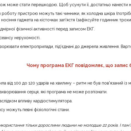
кож може стати перешкодою. Щоб усунути її, достатньо нанести н
 роботу пристрою можуть такі чинники, як холодна шкіра (потрібн
носіння гаджета на кісточках зап'ястя (зафіксуйте годинник трохи 
дмірної фізичної активності перед записом ЕКГ.
сеансу нерухомості.
рювати електроприлади, під'єднані до джерела живлення. Варто в
Чому програма ЕКГ повідомляє, що запис 
а від 100 до 120 ударів на хвилину – ритм не був пов'язаний із
захворювання серця, які програма не може розпізнати.
аслідком впливу кардіостимулятора.
у можуть певні фізіологічні стани.
икористання тільки дорослими людьми не молодше 22 років. І пам'