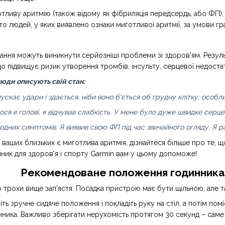
тливу аритмію (також відому як фібриляція передсердь, або ФП)
то людей, у яких виявлено ознаки миготливої аритмії, за умови г
ування можуть виникнути серйозніші проблеми зі здоров'ям. Рез
о підвищує ризик утворення тромбів, інсульту, серцевої недостат
люди описують свій стан:
скає удари і здається, ніби воно б'ється об грудну клітку, особ
я в голові, я відчував слабкість. У мене було дуже швидке серцеби
дних симптомів. Я виявив свою ФП під час звичайного огляду. Я рад
з ваших близьких є миготлива аритмія, дізнайтеся більше про те,
ник для здоров'я і спорту Garmin вам у цьому допоможе!
Рекомендоване положення годинника 
 трохи вище зап'ястя. Посадка пристрою має бути щільною, але 
ь зручне сидяче положення і покладіть руку на стіл, а потім поміс
ника. Важливо зберігати нерухомість протягом 30 секунд – саме 