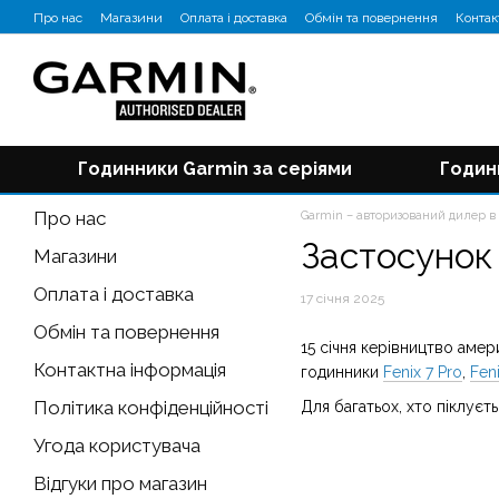
Перейти до основного контенту
Про нас
Магазини
Оплата і доставка
Обмін та повернення
Контак
Відгуки про магазин
Блог
Годинники Garmin за серіями
Годин
Про нас
Garmin – авторизований дилер в 
Застосунок 
Магазини
Оплата і доставка
17 січня 2025
Обмін та повернення
15 січня керівництво аме
Контактна інформація
годинники
Fenix 7 Pro
,
Fen
Політика конфіденційності
Для багатьох, хто піклуєт
Угода користувача
Відгуки про магазин