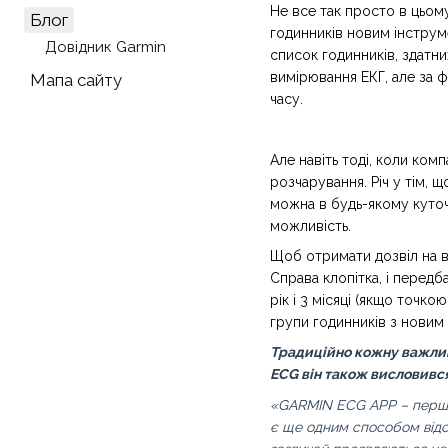
Не все так просто в цьом
Блог
годинників новим інструм
Довідник Garmin
список годинників, здатни
вимірювання ЕКГ, але за 
Мапа сайту
часу.
Але навіть тоді, коли ком
розчарування. Річ у тім,
можна в будь-якому куточку
можливість.
Щоб отримати дозвіл на вк
Справа клопітка, і перед
рік і 3 місяці (якщо точк
групи годинників з новим 
Традиційно кожну важлив
ECG він також висловився
«GARMIN ECG APP – перша 
є ще одним способом відст