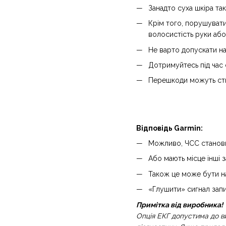
Занадто суха шкіра та
Крім того, порушувати
волосистість руки або 
Не варто допускати на
Дотримуйтесь під час 
Перешкоди можуть ство
Відповідь Garmin:
Можливо, ЧСС становил
Або мають місце інші 
Також це може бути н
«Глушити» сигнал запис
Примітка від виробника!
Опція ЕКГ допустима до в