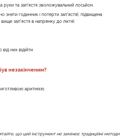
а руки та зап'ястя зволожувальний лосьйон.
о зняти годинник і потерти зап'ястя), підвищена
вище зап'ястя в напрямку до ліктя).
ід них відійти.
був незакінченим?
 миготливою аритмією.
ятайте, що цей інструмент не замінює традиційні методи