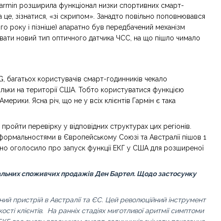
я Garmin розширила функціонал низки спортивних смарт-
 це, зізнатися, «зі скрипом». Занадто повільно поповнювався
го року і пізніше) апаратно був передбачений механізм
вати новий тип оптичного датчика ЧСС, на що пішло чимало
CG, багатьох користувачів смарт-годинників чекало
ільки на території США. Тобто користуватися функцією
мерики. Ясна річ, що не у всіх клієнтів Гармін є така
 пройти перевірку у відповідних структурах цих регіонів.
з формальностями в Європейському Союзі та Австралії пішов 1
ційно оголосило про запуск функції ЕКГ у США для розширеної
бальних споживчих продажів Ден Бартел. Щодо застосунку
ий пристрій в Австралії та ЄС. Цей революційний інструмент
ості клієнтів. На ранніх стадіях миготливої аритмії симптоми