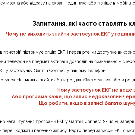
ису можна або відразу на екрані годинника, або пізніше в мобіль
Запитання, які часто ставлять к
Чому не виходить знайти застосунок ЕКГ у годинн
 пристрій підтримує опцію ЕКГ, і перевірте, чи доступне використ
ний телефон на предмет активації дозволів на визначення місцер
КГ у застосунку Garmin Connect у вашому телефоні.
осунок ЕКГ можна знайти або в розділі «Застосунки», або в розді
Чому застосунок ЕКГ не веде 
Або програма каже, що запис недоказовий через
Що робити, якщо в записі багато шум
но налаштування програми ЕКГ у Garmin Connect. Якщо ні, заверші
ть перешкоджати веденню запису. Варто перед записом ЕКГ очисти