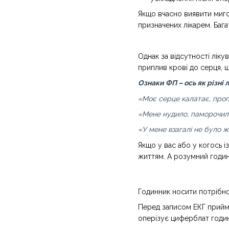
Якщо вчасно виявити миго
призначених лікарем. Бага
Однак за відсутності лік
приплив крові до серця, щ
Ознаки ФП – ось як різні 
«Моє серце калатає, пропу
«Мене нудило, паморочилос
«У мене взагалі не було жо
Якщо у вас або у когось і
життям. А розумний годин
Годинник носити потрібно
Перед записом ЕКГ прийміт
оперізує циферблат годин