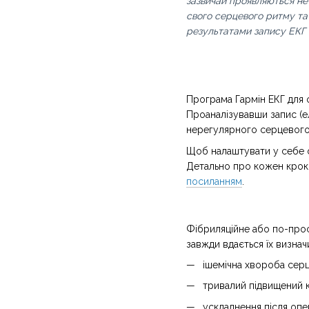
зазвичай проявляються не
свого серцевого ритму та 
результатами запису ЕКГ і
Програма Гармін ЕКГ для 
Проаналізувавши запис (ел
нерегулярного серцевого 
Щоб налаштувати у себе о
Детально про кожен крок а
посиланням
.
Фібриляційне або по-прос
завжди вдається їх визнач
ішемічна хвороба серц
тривалий підвищений к
ускладнення після опе