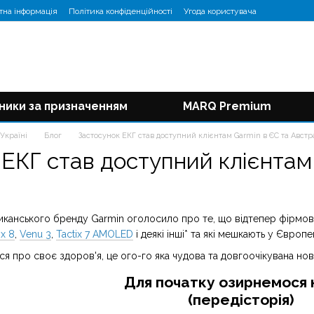
тна інформація
Політика конфіденційності
Угода користувача
ники за призначенням
MARQ Premium
Україні
Блог
Застосунок ЕКГ став доступний клієнтам Garmin в ЄС та Австр
ЕКГ став доступний клієнтам 
риканського бренду Garmin оголосило про те, що відтепер фірмов
ix 8
,
Venu 3
,
Tactix 7 AMOLED
і деякі інші* та які мешкають у Європ
ься про своє здоров'я, це ого-го яка чудова та довгоочікувана но
Для початку озирнемося
(передісторія)