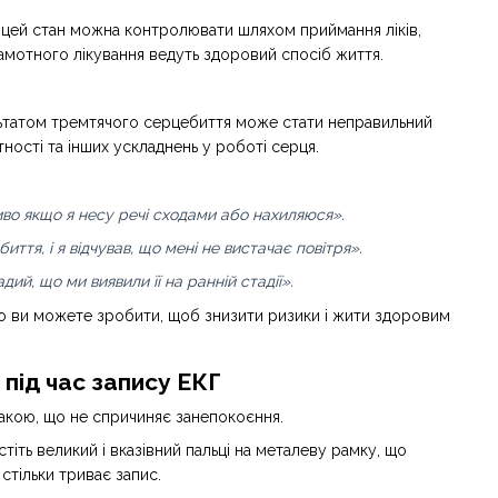
, цей стан можна контролювати шляхом приймання ліків,
рамотного лікування ведуть здоровий спосіб життя.
ультатом тремтячого серцебиття може стати неправильний
ності та інших ускладнень у роботі серця.
ливо якщо я несу речі сходами або нахиляюся».
ття, і я відчував, що мені не вистачає повітря».
ий, що ми виявили її на ранній стадії».
 що ви можете зробити, щоб знизити ризики і жити здоровим
під час запису ЕКГ
такою, що не спричиняє занепокоєння.
тіть великий і вказівний пальці на металеву рамку, що
стільки триває запис.