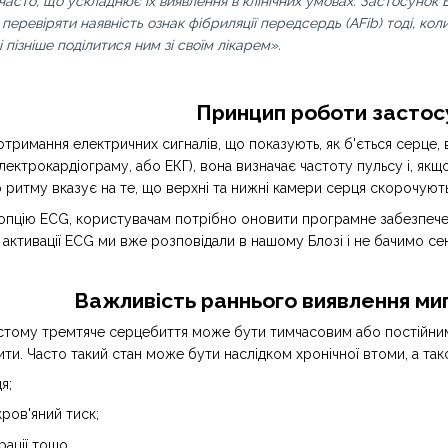
часто, що ускладнює їх виявлення в клінічних умовах. Застосунок
перевіряти наявність ознак фібриляції передсердь (AFib) тоді, кол
 пізніше поділитися ним зі своїм лікарем».
Принцип роботи застос
отримання електричних сигналів, що показують, як б'ється серце,
ектрокардіограму, або ЕКГ), вона визначає частоту пульсу і, якщ
ритму вказує на те, що верхні та нижні камери серця скорочуют
пцію ECG, користувачам потрібно оновити програмне забезпечен
ктивації ECG ми вже розповідали в нашому Блозі і не бачимо сенс
Важливість раннього виявлення миг
тому тремтяче серцебиття може бути тимчасовим або постійним я
ити. Часто такий стан може бути наслідком хронічної втоми, а так
я;
ров'яний тиск;
рації тощо.