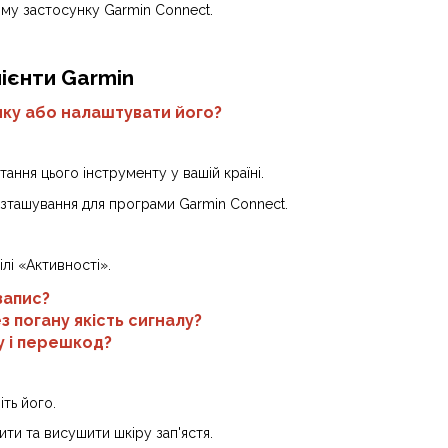
ному застосунку Garmin Connect.
лієнти Garmin
ику або налаштувати його?
ання цього інструменту у вашій країні.
озташування для програми Garmin Connect.
лі «Активності».
запис?
 погану якість сигналу?
у і перешкод?
ть його.
ти та висушити шкіру зап'ястя.