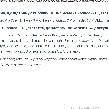
фіксує ознаки миготливої аритмії, не відкладайте консультацію у л
in, що підтримують опцію ЕКГ (на момент написання цієї ста
ix Pro (Gen 2), Fenix 7 Pro, Fenix 8, Quatix 7 Pro, Tactix 7 AMOLED, Ta
нт написання цієї статті), де застосунок Garmin ECG доступ
, Болгарія, Хорватія, Республіка Кіпр, Чеська Республіка, Данія, Ест
зія, Ірландія. Італія, Латвія, Ліхтенштейн, Литва, Люксембург, Малай
апур, Словаччина, Словенія, Іспанія, Швеція, Тайвань, Таїланд, Спо
м, Пуерто-Ріко, Віргінські острови США, В'єтнам.
й застосунок ЕКГ, у різних моделей годинників може відрізнятися.
і дотримуйтесь її правил.
Увійти за допомогою