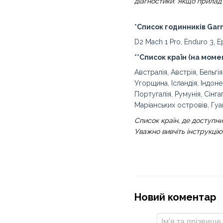
діагностики. Якщо прилад 
*Список годинників Garm
D2 Mach 1 Pro, Enduro 3, Ep
**Список країн (на моме
Австралія, Австрія, Бельгія
Угорщина, Ісландія, Індоне
Португалія, Румунія, Сінг
Маріанських островів, Гуа
Список країн, де доступни
Уважно вивчіть інструкцію 
Новий коментар