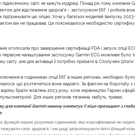
у підмісячному світі, як кажуть мудреці. Понад рік тому компані
ентом для відстеження здоров'я – застосунком ЕКГ. І робила вона
х підтримувати цю опцію. Хоча у багатьох моделей (випуску 2023-
фактом він не працював. Це пояснювалося необхідністю сертифіку
панія оголосила про завершення сертифікації FDA і запуск опції E
 що первісне налаштування застосунку Garmin ECG можливе було т
 світу, але для активації її потрібно приїхати в Сполучені Штати А
лючення в годинниках опції ЕКГ в інших регіонах, необхідно було
бачалося, що розтягнеться вона надовго. За фактом на боротьбу 
ою відліку брати жовтень 2023 року, коли керівництво Гармін офі
пульсометром). Для інших регіонів тяганина, мабуть, триває.
у для компанії Garmin новину коментує її віце-президент з гло
:
функція наших розумних годинників, яка класифікована як медичн
ежувати своє здоров'я, і ми раді запропонувати його більшій кільк