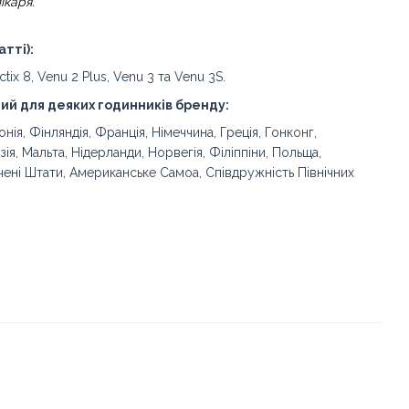
ікаря.
тті):
ctix 8, Venu 2 Plus, Venu 3 та Venu 3S.
ний для деяких годинників бренду:
онія, Фінляндія, Франція, Німеччина, Греція, Гонконг,
зія, Мальта, Нідерланди, Норвегія, Філіппіни, Польща,
лучені Штати, Американське Самоа, Співдружність Північних